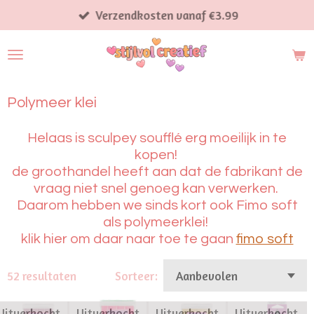
Ga
Verzendkosten vanaf €3.99
direct
naar
de
hoofdinhoud
Polymeer klei
Helaas is sculpey soufflé erg moeilijk in te
kopen!
de groothandel heeft aan dat de fabrikant de
vraag niet snel genoeg kan verwerken.
Daarom hebben we sinds kort ook Fimo soft
als polymeerklei!
klik hier om daar naar toe te gaan
fimo soft
52 resultaten
Sorteer:
Uitverkocht
Uitverkocht
Uitverkocht
Uitverkocht