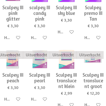
Sculpey III
sculpey III
Sculpey III
Sculpey
pink
candy
sky blue
premo III
glitter
pink
Tan
€ 3,30
€ 3,30
€ 3,30
€ 3,30
Houd mij op de hoogte
Houd mij op de hoogte
Houd mij op de hoogte
Houd mij op
Uitverkocht
Uitverkocht
Uitverkocht
Uitverkocht
Sculpey III
Sculpey III
Sculpey III
Sculpey III
peach
pearl
transluce
transluce
nt klein
nt groot
€ 3,30
€ 3,30
€ 2,99
€ 12,20
Houd mij op de hoogte
Houd mij op de hoogte
Houd mij op de hoogte
Houd mij op