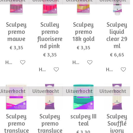
Sculpey
Sculley
Sculpey
Sculpey
premo
premo
premo
liquid
mauve
fluorisere
18k gold
clear 29
nd pink
ml
€ 3,35
€ 3,35
€ 3,35
€ 6,65
Houd mij op de hoogte
Houd mij op de hoogte
Houd mij op de hoogte
Houd mij op
Uitverkocht
Uitverkocht
Uitverkocht
Uitverkocht
Sculpey
Sculpey
sculpey III
Sculpey
premo
premo
teal
Soufflé
transluce
transluce
ivory
€ 3,30