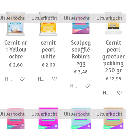
Uitverkocht
Uitverkocht
Uitverkocht
Uitverkocht
Cernit nr
cernit
Sculpey
Cernit
1 Yellow
pearl
soufflé
pearl
ochre
white
Robin’s
grootver
egg
pakking
€ 2,60
€ 2,60
250 gr
€ 3,48
€ 12,95
Houd mij op de hoogte
Houd mij op de hoogte
Houd mij op de hoogte
Houd mij op
Uitverkocht
Uitverkocht
Uitverkocht
Uitverkocht