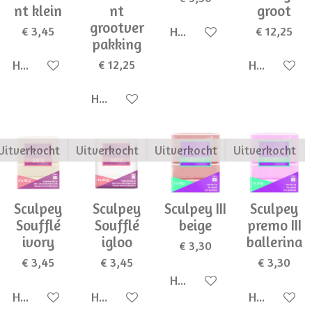
nt klein
nt
groot
grootver
€ 3,45
€ 12,25
Houd mij op de hoogte
pakking
€ 12,25
Houd mij op de hoogte
Houd mij op
Houd mij op de hoogte
Uitverkocht
Uitverkocht
Uitverkocht
Uitverkocht
Sculpey
Sculpey
Sculpey III
Sculpey
Soufflé
Soufflé
beige
premo III
ivory
igloo
ballerina
€ 3,30
€ 3,45
€ 3,45
€ 3,30
Houd mij op de hoogte
Houd mij op de hoogte
Houd mij op de hoogte
Houd mij op