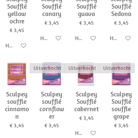
Soufflé
Soufflé
Soufflé
Soufflé
yellow
canary
guava
Sedona
ochre
€ 3,45
€ 3,45
€ 3,45
€ 3,45
Houd mij op de hoogte
Houd mij op de hoogte
Houd mij op
Houd mij op de hoogte
Uitverkocht
Uitverkocht
Uitverkocht
Sculpey
Sculpey
Sculpey
Sculpey
souffle
soufflé
Soufflé
Soufflé
cinnamo
cornflow
cabernet
souffle
n
er
grape
€ 3,45
€ 3,45
€ 3,45
€ 3,45
Houd mij op de hoogte