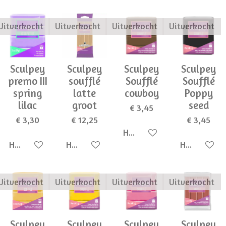
Uitverkocht
Uitverkocht
Uitverkocht
Uitverkocht
Sculpey
Sculpey
Sculpey
Sculpey
premo III
soufflé
Soufflé
Soufflé
spring
latte
cowboy
Poppy
lilac
groot
seed
€ 3,45
€ 3,30
€ 12,25
€ 3,45
Houd mij op de hoogte
Houd mij op de hoogte
Houd mij op de hoogte
Houd mij op
Uitverkocht
Uitverkocht
Uitverkocht
Uitverkocht
Sculpey
Sculpey
Sculpey
Sculpey