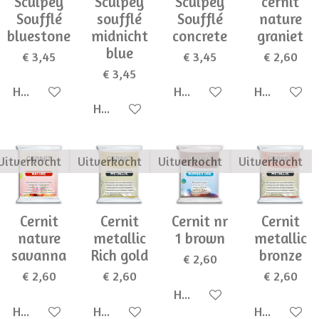
Sculpey
Sculpey
Sculpey
cernit
Soufflé
soufflé
Soufflé
nature
bluestone
midnicht
concrete
graniet
blue
€ 3,45
€ 3,45
€ 2,60
€ 3,45
Houd mij op de hoogte
Houd mij op de hoogte
Houd mij op
Houd mij op de hoogte
Uitverkocht
Uitverkocht
Uitverkocht
Uitverkocht
Cernit
Cernit
Cernit nr
Cernit
nature
metallic
1 brown
metallic
savanna
Rich gold
bronze
€ 2,60
€ 2,60
€ 2,60
€ 2,60
Houd mij op de hoogte
Houd mij op de hoogte
Houd mij op de hoogte
Houd mij op