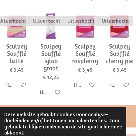
Uitverkocht
Uitverkocht
Uitverkocht
Uitverkocht
Sculpey
Sculpey
Sculpey
Sculpey
Soufflé
Soufflé
Soufflé
Soufflé
latte
igloo
raspberry
cherry pie
groot
€ 3,45
€ 3,45
€ 3,45
€ 12,25
Houd mij op de hoogte
Houd mij op de hoogte
Houd mij op
Houd mij op de hoogte
Deze website gebruikt cookies voor analyse-
© 2023 - 2026 Stijlvol Creatief
doeleinden en/of het tonen van advertenties. Door
gebruik te blijven maken van de site gaat u hiermee
akkoord.