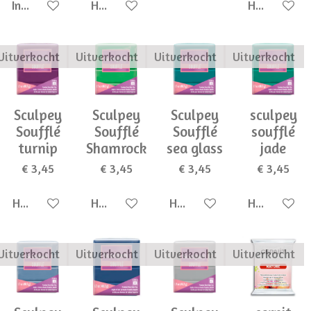
In winkelwagen
Houd mij op de hoogte
Houd mij op
Uitverkocht
Uitverkocht
Uitverkocht
Uitverkocht
Sculpey
Sculpey
Sculpey
sculpey
Soufflé
Soufflé
Soufflé
soufflé
turnip
Shamrock
sea glass
jade
€ 3,45
€ 3,45
€ 3,45
€ 3,45
Houd mij op de hoogte
Houd mij op de hoogte
Houd mij op de hoogte
Houd mij op
Uitverkocht
Uitverkocht
Uitverkocht
Uitverkocht