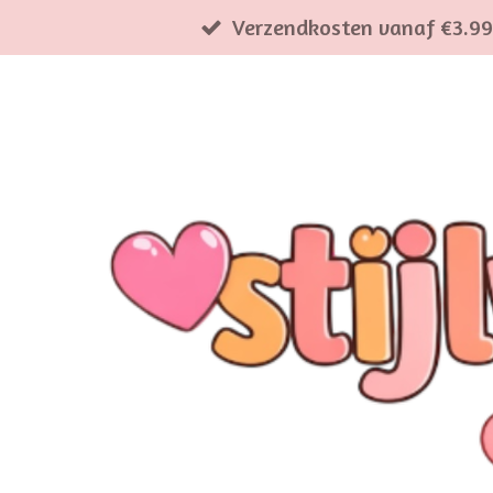
Verzendkosten vanaf €3.99
Ga
direct
naar
de
hoofdinhoud