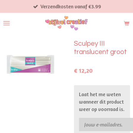
Ga
Verzendkosten vanaf €3.99
direct
naar
de
hoofdinhoud
Sculpey III
translucent groot
€ 12,20
Laat het me weten
wanneer dit product
weer op voorraad is.