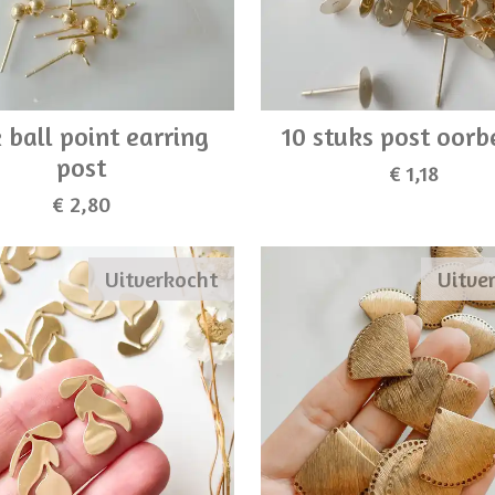
 ball point earring
10 stuks post oorb
post
€ 1,18
€ 2,80
Uitverkocht
Uitve