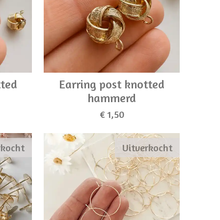
tted
Earring post knotted
hammerd
€ 1,50
rkocht
Uitverkocht