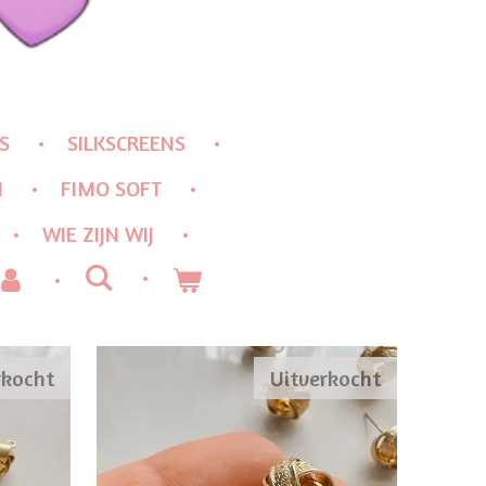
S
SILKSCREENS
N
FIMO SOFT
WIE ZIJN WIJ
rkocht
Uitverkocht