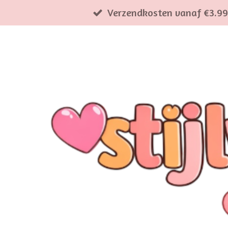
Verzendkosten vanaf €3.99
Ga
direct
naar
de
hoofdinhoud