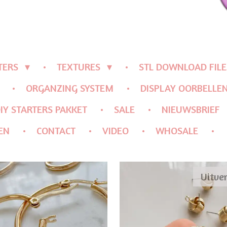
TERS
TEXTURES
STL DOWNLOAD FILE
ORGANZING SYSTEM
DISPLAY OORBELLE
IY STARTERS PAKKET
SALE
NIEUWSBRIEF
EN
CONTACT
VIDEO
WHOSALE
Uitve