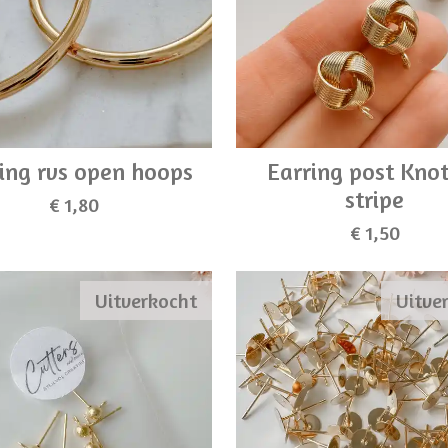
ing rvs open hoops
Earring post Kno
stripe
€ 1,80
€ 1,50
Uitverkocht
Uitve