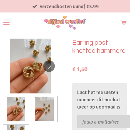
Ga
Verzendkosten vanaf €3.99
direct
naar
de
hoofdinhoud
Earring post
knotted hammerd
€ 1,50
Laat het me weten
wanneer dit product
weer op voorraad is.