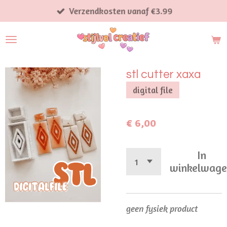
Ga
Verzendkosten vanaf €3.99
direct
naar
de
hoofdinhoud
stl cutter xaxa
digital file
€ 6,00
In
winkelwag
geen fysiek product