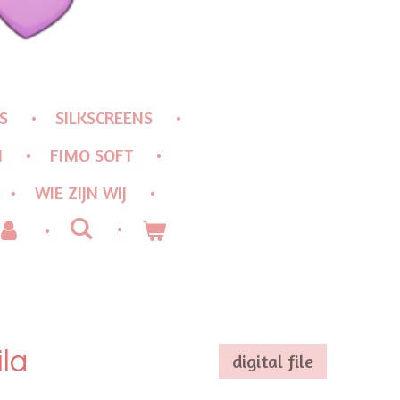
S
SILKSCREENS
N
FIMO SOFT
WIE ZIJN WIJ
ila
digital file