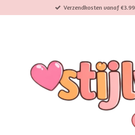
Verzendkosten vanaf €3.99
Ga
direct
naar
de
hoofdinhoud