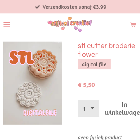
Ga
Verzendkosten vanaf €3.99
direct
naar
de
hoofdinhoud
stl cutter broderie
flower
digital file
€ 5,50
In
winkelwag
geen fysiek product