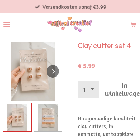
Ga
Verzendkosten vanaf €3.99
direct
naar
de
hoofdinhoud
Clay cutter set 4
€ 5,99
In
winkelwag
Hoogwaardige kwaliteit
clay cutters, in
een
nette, verkoopklare