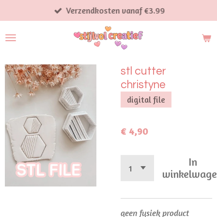
Ga
Verzendkosten vanaf €3.99
direct
naar
de
hoofdinhoud
stl cutter
christyne
digital file
€ 4,90
In
winkelwag
geen fysiek product