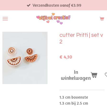
Ga
Verzendkosten vanaf €3.99
direct
naar
de
hoofdinhoud
cutter Pritti | set v
2
€ 4,10
In
winkelwagen
1.3 cm bovenste
1.3 cm bij 2.5 cm