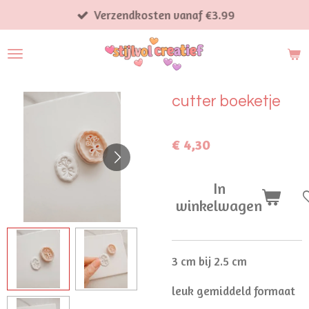
Ga
Verzendkosten vanaf €3.99
direct
naar
de
hoofdinhoud
cutter boeketje
€ 4,30
In
winkelwagen
3 cm bij 2.5 cm
leuk gemiddeld formaat