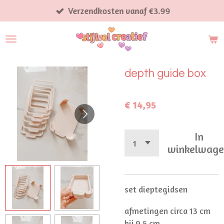
Ga
Verzendkosten vanaf €3.99
direct
naar
de
hoofdinhoud
depth guide box
€ 14,95
In
winkelwag
set dieptegidsen
afmetingen circa 13 cm
bij 9.5 cm