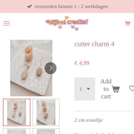
Ga
verzonden binnen 1 - 2 werkdagen
direct
naar
de
hoofdinhoud
cutter charm 4
€ 4,99
Add
to
cart
2 cm ovaaltje