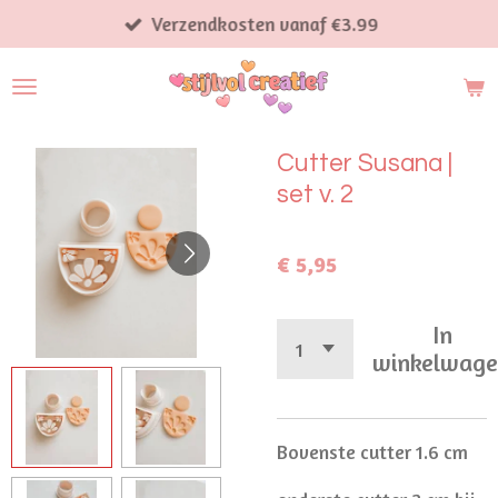
Ga
Verzendkosten vanaf €3.99
direct
naar
de
hoofdinhoud
Cutter Susana |
set v. 2
€ 5,95
In
winkelwag
Bovenste cutter 1.6 cm