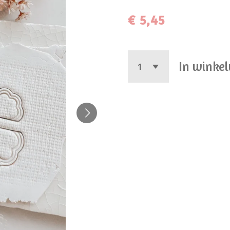
€ 5,45
In winke