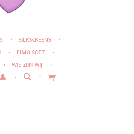
S
SILKSCREENS
N
FIMO SOFT
WIE ZIJN WIJ