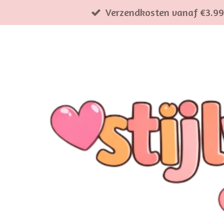
Verzendkosten vanaf €3.99
Ga
direct
naar
de
hoofdinhoud