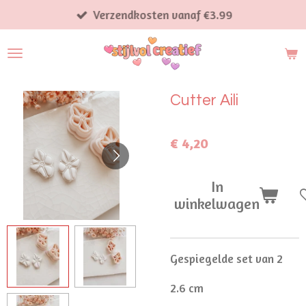
Ga
Verzendkosten vanaf €3.99
direct
naar
de
hoofdinhoud
Cutter Aili
€ 4,20
In
winkelwagen
Gespiegelde set van 2
2.6 cm