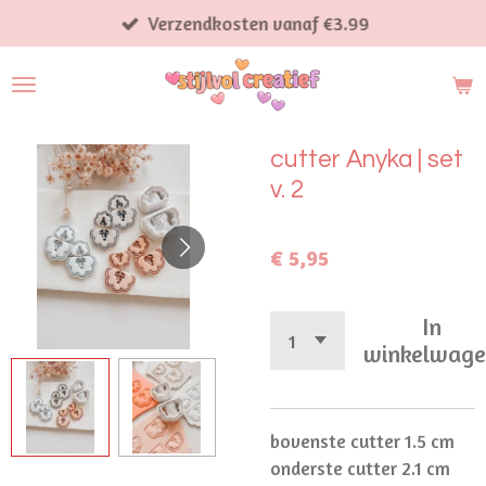
Ga
Verzendkosten vanaf €3.99
direct
naar
de
hoofdinhoud
cutter Anyka | set
v. 2
€ 5,95
In
winkelwag
bovenste cutter 1.5 cm
onderste cutter 2.1 cm