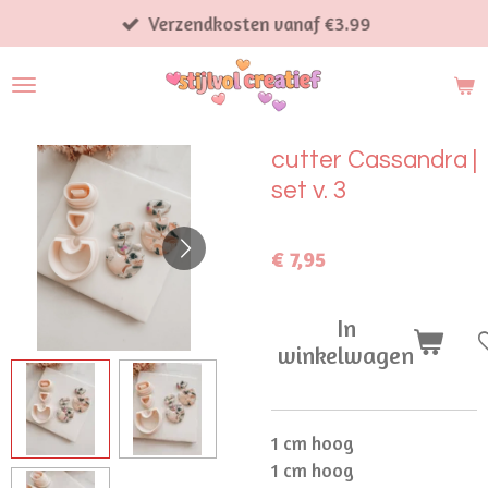
Ga
Verzendkosten vanaf €3.99
direct
naar
de
hoofdinhoud
cutter Cassandra |
set v. 3
€ 7,95
In
winkelwagen
1 cm hoog
1 cm hoog