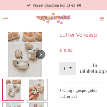
Ga
Verzendkosten vanaf €3.99
direct
naar
de
hoofdinhoud
cutter Vanessa
€ 9,95
In
winkelwag
3-delige gespiegelde
cutter set