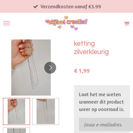
Ga
Verzendkosten vanaf €3.99
direct
naar
de
hoofdinhoud
ketting
zilverkleurig
€ 1,99
Laat het me weten
wanneer dit product
weer op voorraad is.