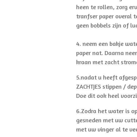
heen te rollen, zorg er
tranfser paper overal t
geen bobbels zijn of lu
4. neem een bakje wate
paper nat. Daarna neem
kraan met zacht strom
5.nadat u heeft afgesp
ZACHTJES stippen / de
Doe dit ook heel voorzi
6.Zodra het water is o
gesneden met uw cutter
met uw vinger al te vee