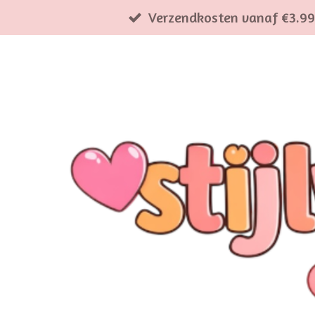
Verzendkosten vanaf €3.99
Ga
direct
naar
de
hoofdinhoud