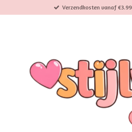
Verzendkosten vanaf €3.99
Ga
direct
naar
de
hoofdinhoud