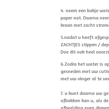
4. neem een bakje wate
paper nat. Daarna neem
kraan met zacht strom
5.nadat u heeft afgesp
ZACHTJES stippen / de
Doe dit ook heel voorzi
6.Zodra het water is o
gesneden met uw cutter
met uw vinger al te vee
7. u kunt daarna uw g
afbakken kan u, als de
afbeelding even dippe