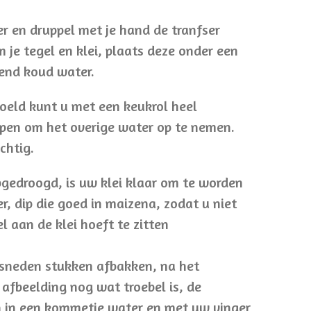
r en druppel met je hand de tranfser
 je tegel en klei, plaats deze onder een
end koud water.
oeld kunt u met een keukrol heel
ppen om het overige water op te nemen.
chtig.
pgedroogd, is uw klei klaar om te worden
, dip die goed in maizena, zodat u niet
l aan de klei hoeft te zitten
esneden stukken afbakken, na het
 afbeelding nog wat troebel is, de
n in een kommetje water en met uw vinger