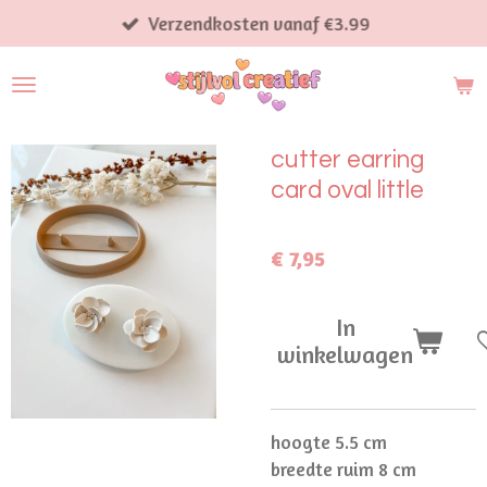
Ga
Verzendkosten vanaf €3.99
direct
naar
de
hoofdinhoud
cutter earring
card oval little
€ 7,95
In
winkelwagen
hoogte 5.5 cm
breedte ruim 8 cm