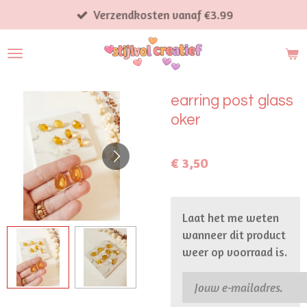
Ga
Verzendkosten vanaf €3.99
direct
naar
de
hoofdinhoud
earring post glass
oker
€ 3,50
Laat het me weten
wanneer dit product
weer op voorraad is.